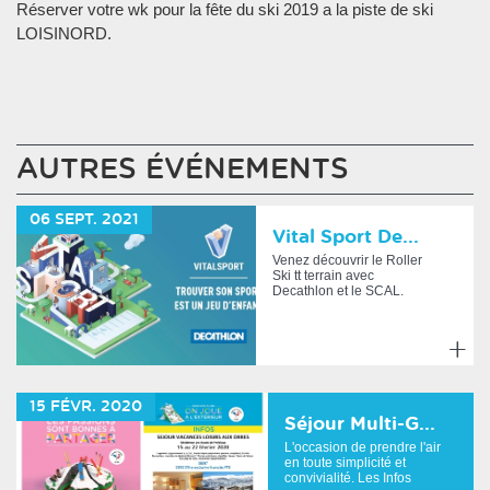
Réserver votre wk pour la fête du ski 2019 a la piste de ski
LOISINORD.
AUTRES ÉVÉNEMENTS
06
SEPT.
2021
Vital Sport De...
Venez découvrir le Roller
Ski tt terrain avec
Decathlon et le SCAL.
Samedi 11 et Dimanche
12 ...
En
savoir
15
FÉVR.
2020
plus
Séjour Multi-G...
L'occasion de prendre l'air
en toute simplicité et
convivialité. Les Infos