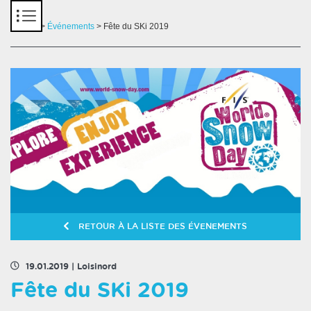
Panneau de gestion des cookies
Accueil
>
Événements
> Fête du SKi 2019
RETOUR À LA LISTE DES ÉVENEMENTS
19.01.2019
|
Loisinord
Fête du SKi 2019