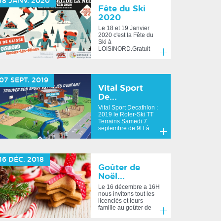
18
JANV.
2020
Fête du Ski
2020
Le 18 et 19 Janvier
2020 c'est la Fête du
Ski à
LOISINORD.Gratuit
pour les membres du
club, 10€ l...
En
savoir
07
SEPT.
2019
plus
Vital Sport
De...
Vital Sport Decathlon :
2019 le Roler-Ski TT
Terrains Samedi 7
septembre de 9H à
19H, Dimanc...
En
savoir
16
DÉC.
2018
plus
Goûter de
Noël...
Le 16 décembre a 16H
nous invitons tout les
licenciés et leurs
famille au goûter de
Noël du SCAL....