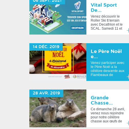
06
SEPT.
2021
Vital Sport
De...
Venez découvrir le
Roller Ski tt terrain
avec Decathlon et le
SCAL. Samedi 11 et
Dimanche 12 ...
E
sa
14
DÉC.
2019
pl
Le Père Noël
e...
Venez participer avec
le Père Noël a la
célèbre descente aux
Flambeaux de
Loisinord et du
SCAL.Ou...
E
sa
28
AVR.
2019
pl
Grande
Chasse...
Ce dimanche 28 avril,
venez nous rejoindre
pour notre célèbre
chasse aux œufs de
Marmottes ....