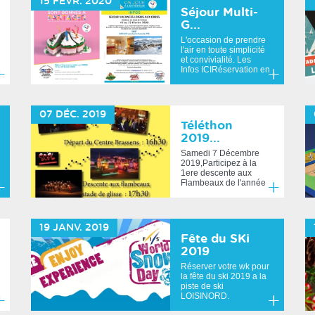
15
FÉVR.
2020
Séjour Multi-
G...
L'occasion de prendre
l'air en toute simplicité
et convivialité. Les
Infos ICIRéservation en
lign...
n
En
voir
savoir
07
DÉC.
2019
us
plus
Téléthon
2019...
Samedi 7 Décembre
2019,Participez à la
1ere descente aux
Flambeaux de l'année
pour la bonne cause...
n
En
voir
savoir
19
JANV.
2019
us
plus
Fête du SKi
2019
Réserver votre wk pour
la fête du ski 2019 a la
piste de ski
LOISINORD.